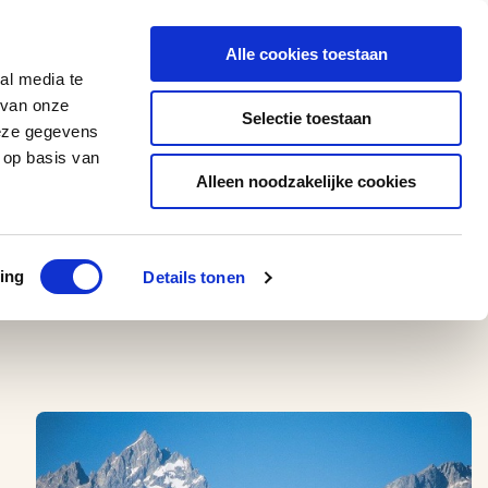
0543 - 74 53 74
amerikaplus@aeroglobe.nl
Alle cookies toestaan
Contact
al media te
 van onze
Selectie toestaan
deze gegevens
 op basis van
Alleen noodzakelijke cookies
ing
Details tonen