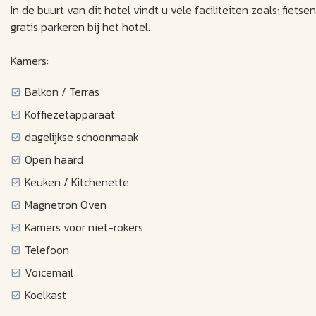
In de buurt van dit hotel vindt u vele faciliteiten zoals: fietse
gratis parkeren bij het hotel.
Kamers:
Balkon / Terras
Koffiezetapparaat
dagelijkse schoonmaak
Open haard
Keuken / Kitchenette
Magnetron Oven
Kamers voor niet-rokers
Telefoon
Voicemail
Koelkast