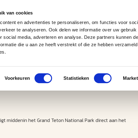
ik van cookies
ontent en advertenties te personaliseren, om functies voor soci
erkeer te analyseren. Ook delen we informatie over uw gebruik
J
M
U
U
B
E
I
L
or social media, adverteren en analyse. Deze partners kunnen 
ormatie die u aan ze heeft verstrekt of die ze hebben verzameld
es.
Voorkeuren
Statistieken
Market
ligt middenin het Grand Teton National Park direct aan het