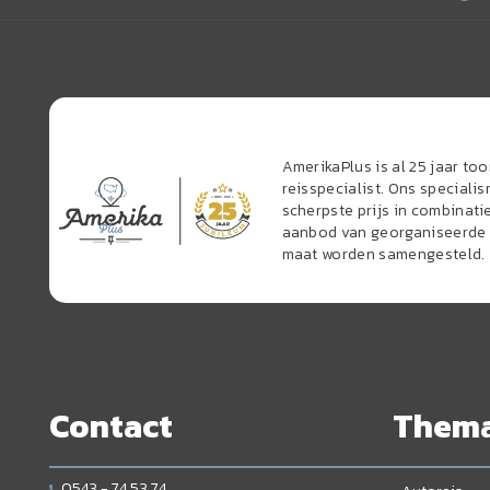
AmerikaPlus is al 25 jaar t
reisspecialist. Ons speciali
scherpste prijs in combinati
aanbod van georganiseerde r
maat worden samengesteld.
Contact
Them
0543 - 74 53 74