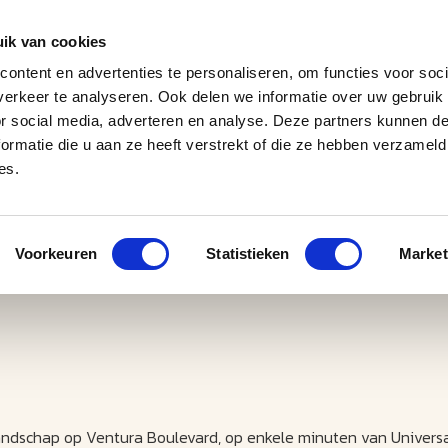
ik van cookies
ontent en advertenties te personaliseren, om functies voor soci
erkeer te analyseren. Ook delen we informatie over uw gebruik
J
M
U
U
B
E
I
L
or social media, adverteren en analyse. Deze partners kunnen 
ormatie die u aan ze heeft verstrekt of die ze hebben verzameld
es.
Voorkeuren
Statistieken
Market
landschap op Ventura Boulevard, op enkele minuten van Univers