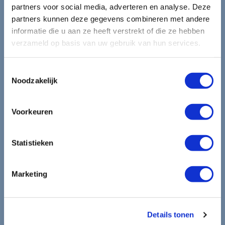
Blijf op de hoogte van de
partners voor social media, adverteren en analyse. Deze
partners kunnen deze gegevens combineren met andere
mooiste reizen.
informatie die u aan ze heeft verstrekt of die ze hebben
verzameld op basis van uw gebruik van hun services.
Ontvang circa 1 maal per maand onze nieuwsbrief met de
laatste aanbiedingen. U kunt zich elk moment weer
Toestemmingsselectie
Noodzakelijk
uitschrijven via de afmeldlink in de nieuwsbrief.
Aanmelden
Voorkeuren
Lees in ons
privacybeleid
hoe wij zorgvuldig omgaan met uw
gegevens.
Statistieken
Marketing
Details tonen