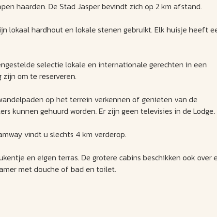
pen haarden. De Stad Jasper bevindt zich op 2 km afstand.
n lokaal hardhout en lokale stenen gebruikt. Elk huisje heeft e
engestelde selectie lokale en internationale gerechten in een
zijn om te reserveren.
 wandelpaden op het terrein verkennen of genieten van de
lers kunnen gehuurd worden. Er zijn geen televisies in de Lodge.
amway vindt u slechts 4 km verderop.
keukentje en eigen terras. De grotere cabins beschikken ook ove
mer met douche of bad en toilet.