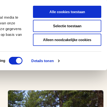
0543 - 74 53 74
amerikaplus@aeroglobe.nl
Alle cookies toestaan
Contact
al media te
 van onze
Selectie toestaan
deze gegevens
 op basis van
Alleen noodzakelijke cookies
ing
Details tonen