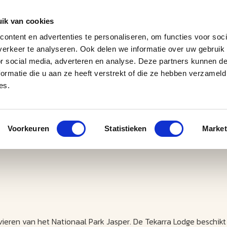
ik van cookies
ontent en advertenties te personaliseren, om functies voor soci
erkeer te analyseren. Ook delen we informatie over uw gebruik
J
M
U
U
B
E
I
L
or social media, adverteren en analyse. Deze partners kunnen 
ormatie die u aan ze heeft verstrekt of die ze hebben verzameld
es.
Voorkeuren
Statistieken
Market
vieren van het Nationaal Park Jasper. De Tekarra Lodge beschikt