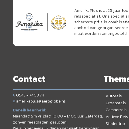
AmerikaPlus is al 25 jaar t
reisspecialist. Ons speciali
scherpste prijs in combinati
aanbod van georganiseerde r
maat worden samengesteld.
Contact
Them
0543 - 74 53 74
Autoreis
amerikaplus@aeroglobe.nl
Groepsreis
Camperreis
Bereikbaarheid:
Maandag t/m vrijdag: 10:00 - 17:00 uur. Zaterdag,
Actieve Reis
zon-en feestdagen: gesloten
Stedentrip
We zijn per e-mail 7 dagen per week bereikbaar.