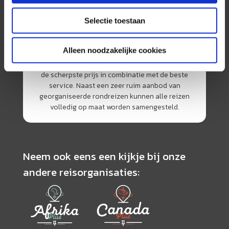
Selectie toestaan
AmerikaPlus is al 25 jaar toonaangevend op de
Alleen noodzakelijke cookies
Nederlandse markt als reisspecialist. Ons
specialisme is het samenstellen van reizen tegen
de scherpste prijs in combinatie met de beste
service. Naast een zeer ruim aanbod van
georganiseerde rondreizen kunnen alle reizen
volledig op maat worden samengesteld.
Neem ook eens een kijkje bij onze
andere reisorganisaties: