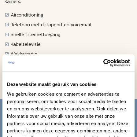
Kamers:
Airconditioning
Telefoon met datapoort en voicemail
Snelle internettoegang
Kabeltelevisie
Wekkerradio
Haardroger
Kluisje
Strijkapparatuur op aanvraag
Deze website maakt gebruik van cookies
We gebruiken cookies om content en advertenties te
personaliseren, om functies voor social media te bieden
Blijf op de hoogte van de
en om ons websiteverkeer te analyseren. Ook delen we
informatie over uw gebruik van onze site met onze
mooiste reizen.
partners voor social media, adverteren en analyse. Deze
partners kunnen deze gegevens combineren met andere
Ontvang circa 1 maal per maand onze nieuwsbrief met de