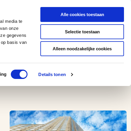
0543 - 74 53 74
amerikaplus@aeroglobe.nl
Alle cookies toestaan
Contact
al media te
 van onze
Selectie toestaan
deze gegevens
 op basis van
Alleen noodzakelijke cookies
ing
Details tonen