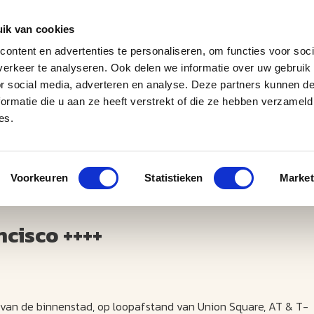
ik van cookies
ontent en advertenties te personaliseren, om functies voor soci
erkeer te analyseren. Ook delen we informatie over uw gebruik
J
M
U
U
B
E
I
L
or social media, adverteren en analyse. Deze partners kunnen 
ormatie die u aan ze heeft verstrekt of die ze hebben verzameld
es.
Voorkeuren
Statistieken
Market
ncisco ++++
rt van de binnenstad, op loopafstand van Union Square, AT & T-