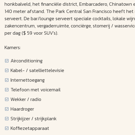
honkbalveld, het financiële district, Embarcadero, Chinatown
140 meter afstand. The Park Central San Francisco heeft het r
serveert. De bar/lounge serveert speciale cocktails, lokale wi
zakencentrum, vergaderruimte, conciërge, stomerij / wasservic
per dag ($ 59 voor SUV's).
Kamers:
Airconditioning
Kabel- / satelliettelevisie
Internettoegang
Telefoon met voicemail
Wekker / radio
Haardroger
Strijkijzer / strijkplank
Koffiezetapparaat