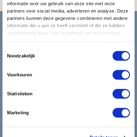
informatie over uw gebruik van onze site met onze
partners voor social media, adverteren en analyse. Deze
Blijf op de hoogte van de
partners kunnen deze gegevens combineren met andere
informatie die u aan ze heeft verstrekt of die ze hebben
mooiste reizen.
verzameld op basis van uw gebruik van hun services.
Ontvang circa 1 maal per maand onze nieuwsbrief met de
Toestemmingsselectie
laatste aanbiedingen. U kunt zich elk moment weer
Noodzakelijk
uitschrijven via de afmeldlink in de nieuwsbrief.
Voorkeuren
Aanmelden
Lees in ons
privacybeleid
hoe wij zorgvuldig omgaan met uw
Statistieken
gegevens.
Marketing