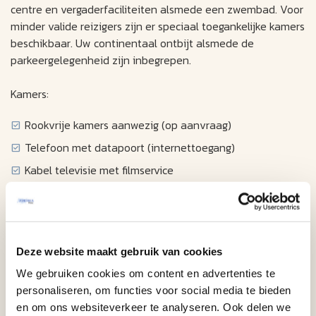
centre en vergaderfaciliteiten alsmede een zwembad. Voor
minder valide reizigers zijn er speciaal toegankelijke kamers
beschikbaar. Uw continentaal ontbijt alsmede de
parkeergelegenheid zijn inbegrepen.
Kamers:
Rookvrije kamers aanwezig (op aanvraag)
Telefoon met datapoort (internettoegang)
Kabel televisie met filmservice
Klokradio
Föhn
Strijkplank en strijkijzer
Deze website maakt gebruik van cookies
Kluisje (tegen betaling)
We gebruiken cookies om content en advertenties te
Koffiezetapparaat
personaliseren, om functies voor social media te bieden
Mini koelkast
en om ons websiteverkeer te analyseren. Ook delen we