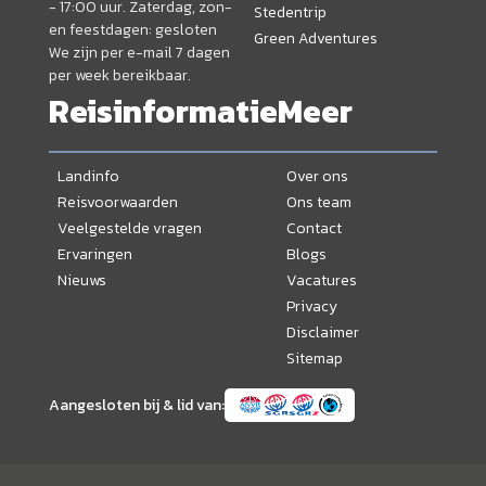
- 17:00 uur. Zaterdag, zon-
Stedentrip
en feestdagen: gesloten
Green Adventures
We zijn per e-mail 7 dagen
per week bereikbaar.
Reisinformatie
Meer
Landinfo
Over ons
Reisvoorwaarden
Ons team
Veelgestelde vragen
Contact
Ervaringen
Blogs
Nieuws
Vacatures
Privacy
Disclaimer
Sitemap
Aangesloten bij & lid van: