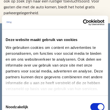
ook op zoek zijn naar een rustiger toevluchtsoord. Voor
gasten die met de auto komen, biedt het hotel gratis
parkeergelegenheid.
Blijf op de hoogte van de
mooiste reizen.
Deze website maakt gebruik van cookies
We gebruiken cookies om content en advertenties te
Ontvang circa 1 maal per maand onze nieuwsbrief met de
personaliseren, om functies voor social media te bieden
laatste aanbiedingen. U kunt zich elk moment weer
en om ons websiteverkeer te analyseren. Ook delen we
uitschrijven via de afmeldlink in de nieuwsbrief.
informatie over uw gebruik van onze site met onze
partners voor social media, adverteren en analyse. Deze
Aanmelden
partners kunnen deze gegevens combineren met andere
informatie die u aan ze heeft verstrekt of die ze hebben
Lees in ons
privacybeleid
hoe wij zorgvuldig omgaan met uw
verzameld op basis van uw gebruik van hun services.
gegevens.
Toestemmingsselectie
Noodzakelijk