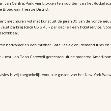
den van Central Park, vier blokken ten noorden van het Rockefell
e Broadway Theatre District.
urant met muren vol met kunst uit de jaren 30 van de vorige eeu
 valet parking (circa US $ 45,- per dag) en een ticketservice. Voo
beschikbaar.
badkamer en een minibar. Satelliet-tv, on-demand films en stri
or kunst van Dean Cornwell gerechten uit de moderne Amerikaan
isies is vrij toegankelijk voor alle gasten van het New York W