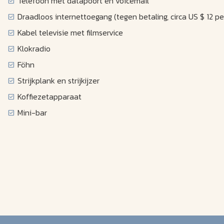
Telefoon met datapoort en voicemail
Draadloos internettoegang (tegen betaling, circa US $ 12 pe
Kabel televisie met filmservice
Klokradio
Föhn
Strijkplank en strijkijzer
Koffiezetapparaat
Mini-bar