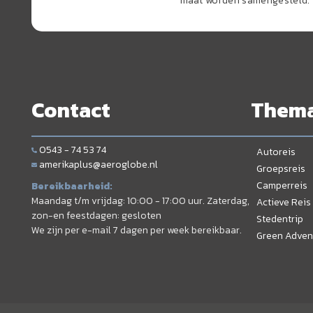
maat worden samengesteld.
Contact
Them
0543 - 74 53 74
Autoreis
amerikaplus@aeroglobe.nl
Groepsreis
Camperreis
Bereikbaarheid:
Maandag t/m vrijdag: 10:00 - 17:00 uur. Zaterdag,
Actieve Reis
zon-en feestdagen: gesloten
Stedentrip
We zijn per e-mail 7 dagen per week bereikbaar.
Green Adven