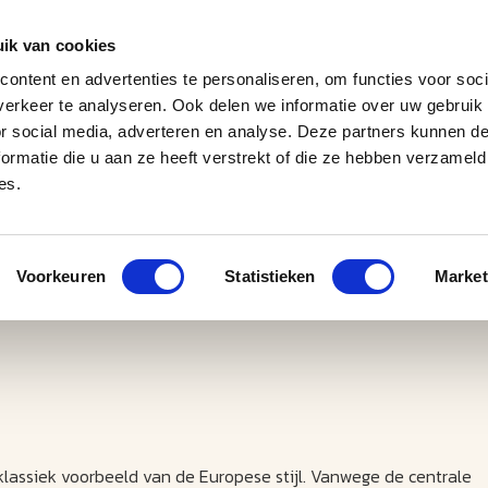
ik van cookies
ontent en advertenties te personaliseren, om functies voor soci
erkeer te analyseren. Ook delen we informatie over uw gebruik
J
M
U
U
B
E
I
L
or social media, adverteren en analyse. Deze partners kunnen 
ormatie die u aan ze heeft verstrekt of die ze hebben verzameld
es.
Voorkeuren
Statistieken
Market
lassiek voorbeeld van de Europese stijl. Vanwege de centrale