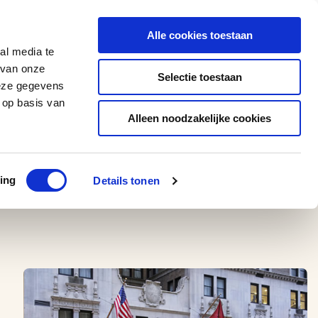
0543 - 74 53 74
amerikaplus@aeroglobe.nl
Alle cookies toestaan
Contact
al media te
 van onze
Selectie toestaan
deze gegevens
 op basis van
Alleen noodzakelijke cookies
ing
Details tonen