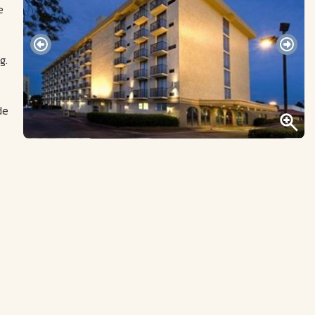
e
g.
de