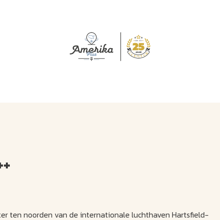
J
M
U
U
B
E
I
L
++
eter ten noorden van de internationale luchthaven Hartsfield-