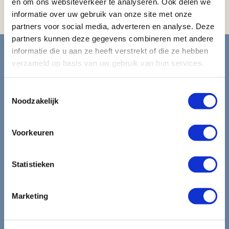
en om ons websiteverkeer te analyseren. Ook delen we
strijkijzer / strijkplank
informatie over uw gebruik van onze site met onze
partners voor social media, adverteren en analyse. Deze
partners kunnen deze gegevens combineren met andere
Blijf op de hoogte van de
informatie die u aan ze heeft verstrekt of die ze hebben
verzameld op basis van uw gebruik van hun services.
mooiste reizen.
Toestemmingsselectie
Ontvang circa 1 maal per maand onze nieuwsbrief met de
Noodzakelijk
laatste aanbiedingen. U kunt zich elk moment weer
uitschrijven via de afmeldlink in de nieuwsbrief.
Voorkeuren
Aanmelden
Statistieken
Lees in ons
privacybeleid
hoe wij zorgvuldig omgaan met uw
gegevens.
Marketing