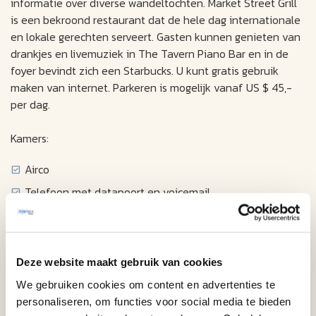
informatie over diverse wandeltochten. Market Street Grill
is een bekroond restaurant dat de hele dag internationale
en lokale gerechten serveert. Gasten kunnen genieten van
drankjes en livemuziek in The Tavern Piano Bar en in de
foyer bevindt zich een Starbucks. U kunt gratis gebruik
maken van internet. Parkeren is mogelijk vanaf US $ 45,-
per dag.
Kamers:
Airco
Telefoon met datapoort en voicemail
Draadloos internet
Kabel / satelliet televisie
Wekker
Deze website maakt gebruik van cookies
Haardroger
We gebruiken cookies om content en advertenties te
personaliseren, om functies voor social media te bieden
Koffiezetapparaat