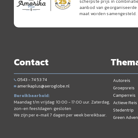
scherpste prijs in combinati
aanbod van georganiseerde r
maat worden samengesteld.
Contact
Them
0543 - 74 53 74
Autoreis
amerikaplus@aeroglobe.nl
Groepsreis
Camperreis
Bereikbaarheid:
Maandag t/m vrijdag: 10:00 - 17:00 uur. Zaterdag,
Actieve Reis
zon-en feestdagen: gesloten
Stedentrip
We zijn per e-mail 7 dagen per week bereikbaar.
Green Adven