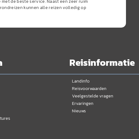
e met de beste service. Naast een zeer ruim
ondreizen kunnen alle reizen volledig op
a
Reisinformatie
Landinfo
Reisvoorwaarden
Veelgestelde vragen
Ervaringen
Nieuws
tures