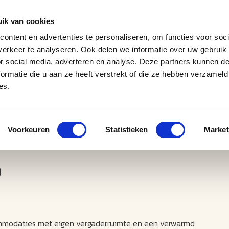
ik van cookies
ontent en advertenties te personaliseren, om functies voor soci
erkeer te analyseren. Ook delen we informatie over uw gebruik
J
M
U
U
B
E
I
L
or social media, adverteren en analyse. Deze partners kunnen 
ormatie die u aan ze heeft verstrekt of die ze hebben verzameld
es.
Voorkeuren
Statistieken
Market
)
commodaties met eigen vergaderruimte en een verwarmd