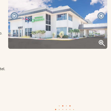
b.
el.