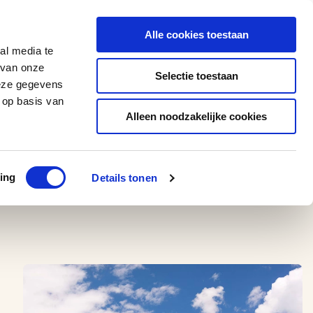
0543 - 74 53 74
amerikaplus@aeroglobe.nl
Alle cookies toestaan
Contact
al media te
 van onze
Selectie toestaan
deze gegevens
 op basis van
Alleen noodzakelijke cookies
ing
Details tonen