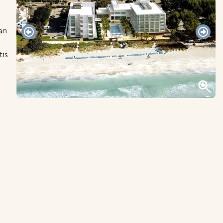
an
tis