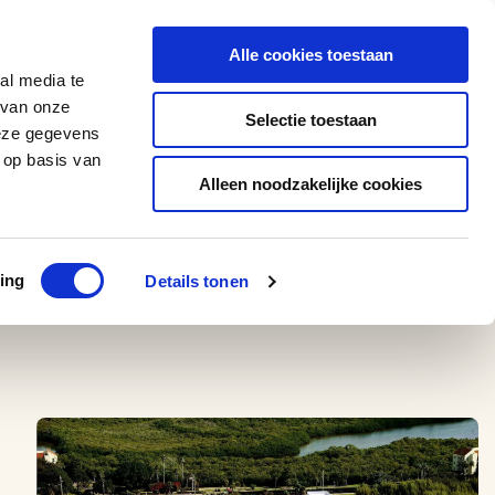
0543 - 74 53 74
amerikaplus@aeroglobe.nl
Alle cookies toestaan
Contact
al media te
 van onze
Selectie toestaan
deze gegevens
 op basis van
Alleen noodzakelijke cookies
ing
Details tonen