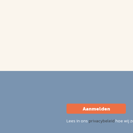
Aanmelden
Lees in ons
privacybeleid
hoe wij 