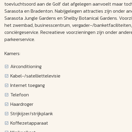
toevluchtsoord aan de Golf dat afgelegen aanvoelt maar toch 
Sarasota en Bradenton. Nabijgelegen attracties zijn onder an
Sarasota Jungle Gardens en Shelby Botanical Gardens. Voorzi
het zwembad, businesscentrum, vergader-/banketfaciliteiten,
conciërgeservice. Recreatieve voorzieningen zijn onder ande
parkeerservice.
Kamers:
Airconditioning
Kabel-/satelliettelevisie
Internet toegang
Telefoon
Haardroger
Strijkijzer/strijkplank
Koffiezetapparaat