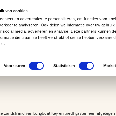
ik van cookies
ontent en advertenties te personaliseren, om functies voor soci
erkeer te analyseren. Ook delen we informatie over uw gebruik
J
M
U
U
B
E
I
L
or social media, adverteren en analyse. Deze partners kunnen 
ormatie die u aan ze heeft verstrekt of die ze hebben verzameld
es.
Voorkeuren
Statistieken
Market
tte zandstrand van Longboat Key en biedt gasten een afgelegen