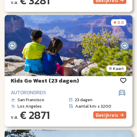
€ 3281
Bekijk
reis
v.a.
8.8
Kaart
Kids Go West (23 dagen)
AUTORONDREIS
San Francisco
23 dagen
Los Angeles
Aantal km: ± 3200
€ 2871
Bekijk
reis
v.a.