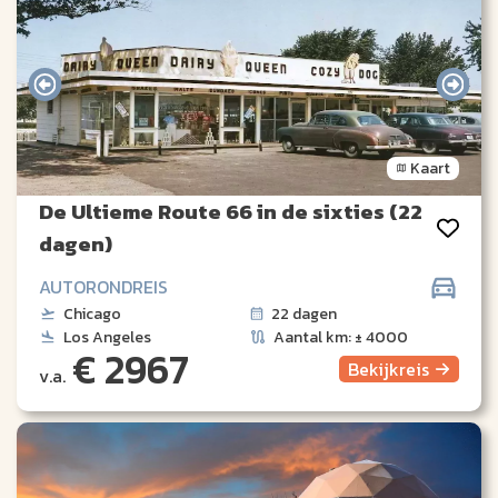
Kaart
De Ultieme Route 66 in de sixties (22
dagen)
AUTORONDREIS
Chicago
22 dagen
Los Angeles
Aantal km: ± 4000
€ 2967
Bekijk
reis
v.a.