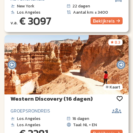
New York
22 dagen
Los Angeles
Aantal km: ± 3400
€ 3097
Bekijk
reis
v.a.
8.3
Kaart
Western Discovery (16 dagen)
GROEPSRONDREIS
Los Angeles
16 dagen
Los Angeles
Taal: NL + EN