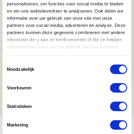
personaliseren, om functies voor social media te bieden
en om ons websiteverkeer te analyseren. Ook delen we
informatie over uw gebruik van onze site met onze
Kaart
partners voor social media, adverteren en analyse. Deze
The Southwest On A Budget (14
partners kunnen deze gegevens combineren met andere
dagen)
informatie die u aan ze heeft verstrekt of die ze hebben
verzameld op basis van uw gebruik van hun services.
AUTORONDREIS
San Francisco
14 dagen
Toestemmingsselectie
Las Vegas
Aantal km: ± 2750
€ 1784
Noodzakelijk
Bekijk
reis
v.a.
Voorkeuren
1
2
3
...
7
Statistieken
Marketing
Bezoek de Amerikaanse wereldsteden