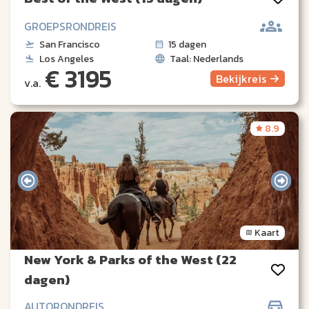
GROEPSRONDREIS
San Francisco
15 dagen
Los Angeles
Taal: Nederlands
€ 3195
Bekijk
reis
v.a.
8.9
Kaart
New York & Parks of the West (22
dagen)
AUTORONDREIS