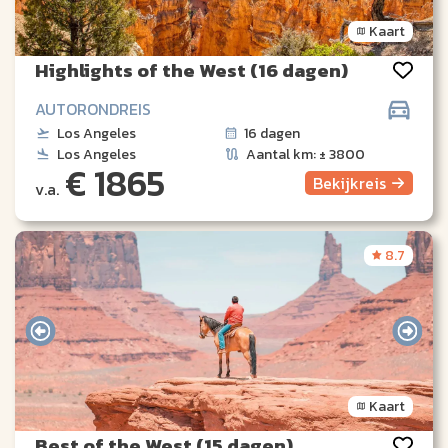
Kaart
Highlights of the West (16 dagen)
AUTORONDREIS
Los Angeles
16 dagen
Los Angeles
Aantal km: ± 3800
€ 1865
Bekijk
reis
v.a.
8.7
Kaart
Best of the West (15 dagen)