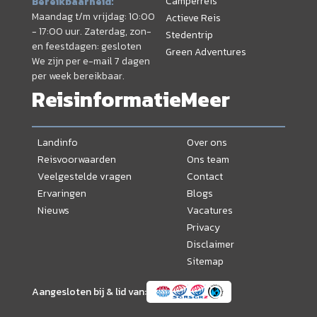
Camperreis
Bereikbaarheid:
Maandag t/m vrijdag: 10:00
Actieve Reis
- 17:00 uur. Zaterdag, zon-
Stedentrip
en feestdagen: gesloten
Green Adventures
We zijn per e-mail 7 dagen
per week bereikbaar.
Reisinformatie
Meer
Landinfo
Over ons
Reisvoorwaarden
Ons team
Veelgestelde vragen
Contact
Ervaringen
Blogs
Nieuws
Vacatures
Privacy
Disclaimer
Sitemap
Aangesloten bij & lid van: