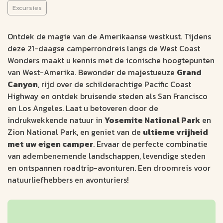
dagen)
Excursies
CAMPERRONDREIS
Ontdek de magie van de Amerikaanse westkust. Tijdens
deze 21-daagse camperrondreis langs de West Coast
San Francisco
21 dagen
Wonders maakt u kennis met de iconische hoogtepunten
San Francisco
Aantal km: ± 3400
van West-Amerika. Bewonder de majestueuze
Grand
Canyon
, rijd over de schilderachtige Pacific Coast
Yosemite National Park: Granieten kliffen en indrukwekkende
Highway en ontdek bruisende steden als San Francisco
watervallen
en Los Angeles. Laat u betoveren door de
Grand Canyon National Park: Enorme natuurwonder
indrukwekkende natuur in
Yosemite National Park
en
Bryce Canyon National Park: Unieke rotsformaties en
Zion National Park, en geniet van de
ultieme vrijheid
kleurrijke hoodoos
met uw eigen camper
. Ervaar de perfecte combinatie
4153
van adembenemende landschappen, levendige steden
v.a. €
en ontspannen roadtrip-avonturen. Een droomreis voor
natuurliefhebbers en avonturiers!
Bekijk data &
Offerte op
prijzen
maat