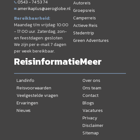
0543 - 74 53 74
Autoreis
amerikaplus@aeroglobe.nl
Groepsreis
Camperreis
Bereikbaarheid:
Maandag t/m vrijdag: 10:00
Actieve Reis
- 17:00 uur. Zaterdag, zon-
Stedentrip
en feestdagen: gesloten
Green Adventures
We zijn per e-mail 7 dagen
per week bereikbaar.
Reisinformatie
Meer
Landinfo
Over ons
Reisvoorwaarden
Ons team
Veelgestelde vragen
Contact
Ervaringen
Blogs
Nieuws
Vacatures
Privacy
Disclaimer
Sitemap