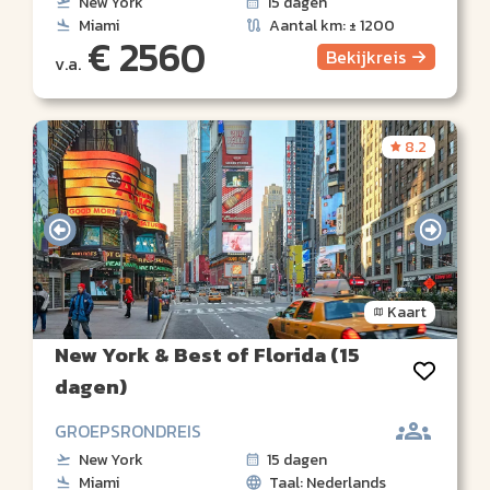
New York
15 dagen
Miami
Aantal km: ± 1200
€ 2560
Bekijk
reis
v.a.
8.2
Kaart
New York & Best of Florida (15
dagen)
GROEPSRONDREIS
New York
15 dagen
Miami
Taal: Nederlands