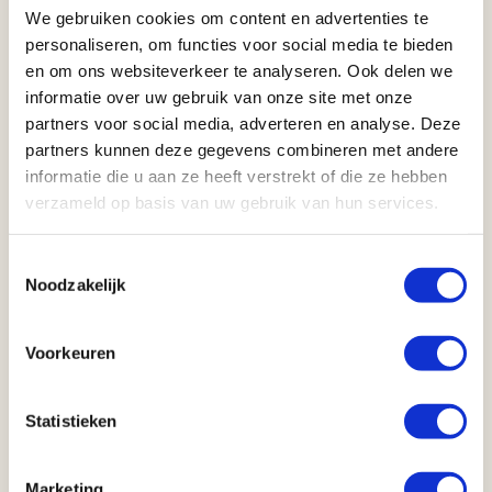
Dicht bij stad, attracties
We gebruiken cookies om content en advertenties te
Kleinere plaatsen, minder privacy
personaliseren, om functies voor social media te bieden
en om ons websiteverkeer te analyseren. Ook delen we
Optie 4: FAMILIE
informatie over uw gebruik van onze site met onze
partners voor social media, adverteren en analyse. Deze
Evenwichtige mix van openbare en privécampings
partners kunnen deze gegevens combineren met andere
Focus op type locatie, zoals dicht bij strand of meer en op
informatie die u aan ze heeft verstrekt of die ze hebben
voorzieningen zoals zwembad en speeltuin
verzameld op basis van uw gebruik van hun services.
Toestemmingsselectie
Verschil openbare en privé (particuliere)
Noodzakelijk
campings;
Openbare campings
Voorkeuren
Voornamelijk in nationale/provinciale parken
In de natuur, vaak in de buurt van een meer, oceaan, kreek, enz.
Statistieken
Over het algemeen niet in de buurt van een stad of dorp
Grotere plaatsen, meer privacy
Marketing