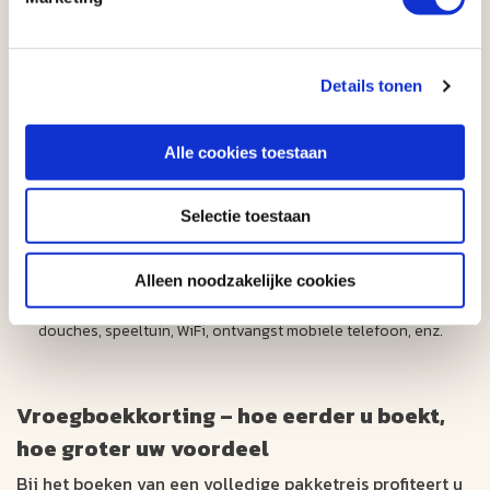
Vaak geen of gedeeltelijke aansluiting
Minimale voorzieningen, vaak geen douches of spoeltoiletten.
Vaak geen ontvangst mobiele telefoon, geen WiFi
Details tonen
Privé (particuliere) campings
Meestal buiten provinciale/staats/nationale parken
Alle cookies toestaan
Kunnen in de natuur liggen, maar meestal dicht bij of in de stad
en dicht bij activiteiten
Selectie toestaan
Kleinere plaatsen, minder privacy
Meestal volledige aansluitingen
Alleen noodzakelijke cookies
Meer voorzieningen, zoals wasfaciliteiten, zwembad, winkel,
douches, speeltuin, WiFi, ontvangst mobiele telefoon, enz.
Vroegboekkorting – hoe eerder u boekt,
hoe groter uw voordeel
Bij het boeken van een volledige pakketreis profiteert u