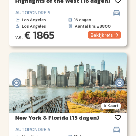
Highlights of the West (16 dagen)
AUTORONDREIS
Los Angeles
16 dagen
Los Angeles
Aantal km: ± 3800
€ 1865
Bekijk
reis
v.a.
Kaart
New York & Florida (15 dagen)
AUTORONDREIS