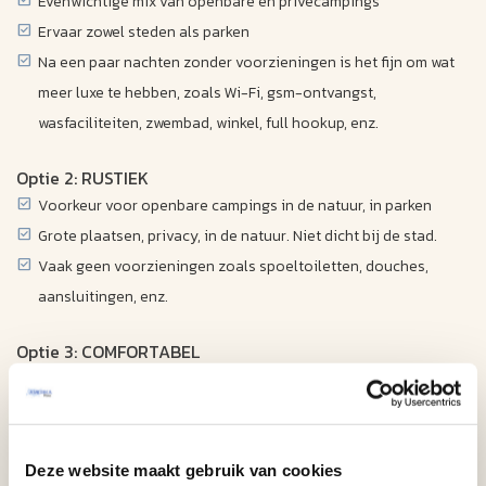
Evenwichtige mix van openbare en privécampings
Ervaar zowel steden als parken
Na een paar nachten zonder voorzieningen is het fijn om wat
meer luxe te hebben, zoals Wi-Fi, gsm-ontvangst,
wasfaciliteiten, zwembad, winkel, full hookup, enz.
Optie 2: RUSTIEK
Voorkeur voor openbare campings in de natuur, in parken
Grote plaatsen, privacy, in de natuur. Niet dicht bij de stad.
Vaak geen voorzieningen zoals spoeltoiletten, douches,
aansluitingen, enz.
Optie 3: COMFORTABEL
Voorkeur voor privécampings met voorzieningen
Vaak volledige aansluiting
Voorzieningen zoals Wi-Fi, mobiele telefoon ontvangst,
wasfaciliteiten, zwembad, winkel etc.
Deze website maakt gebruik van cookies