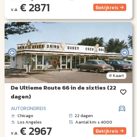
€ 2871
Bekijk
reis
v.a.
Kaart
De Ultieme Route 66 in de sixties (22
dagen)
AUTORONDREIS
Chicago
22 dagen
Los Angeles
Aantal km: ± 4000
€ 2967
Bekijk
reis
v.a.