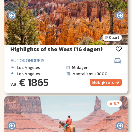
Kaart
Highlights of the West (16 dagen)
AUTORONDREIS
Los Angeles
16 dagen
Los Angeles
Aantal km: ± 3800
€ 1865
Bekijk
reis
v.a.
8.7