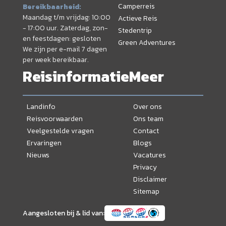
Camperreis
Bereikbaarheid:
Maandag t/m vrijdag: 10:00
Actieve Reis
- 17:00 uur. Zaterdag, zon-
Stedentrip
en feestdagen: gesloten
Green Adventures
We zijn per e-mail 7 dagen
per week bereikbaar.
Reisinformatie
Meer
Landinfo
Over ons
Reisvoorwaarden
Ons team
Veelgestelde vragen
Contact
Ervaringen
Blogs
Nieuws
Vacatures
Privacy
Disclaimer
Sitemap
Aangesloten bij & lid van: