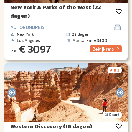
New York & Parks of the West (22
dagen)
AUTORONDREIS
New York
22 dagen
Los Angeles
Aantal km: ± 3400
€ 3097
Bekijk
reis
v.a.
8.3
Kaart
Western Discovery (16 dagen)