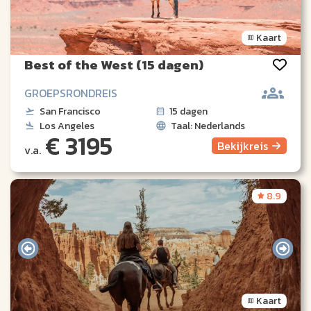
Kaart
Best of the West (15 dagen)
GROEPSRONDREIS
San Francisco
15 dagen
Los Angeles
Taal: Nederlands
€ 3195
Bekijk
reis
v.a.
8.9
Kaart