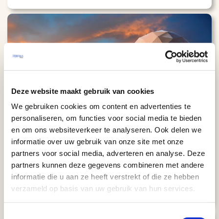
Deze website maakt gebruik van cookies
Kaart
We gebruiken cookies om content en advertenties te
In stijl door het westen van Amerika
personaliseren, om functies voor social media te bieden
en om ons websiteverkeer te analyseren. Ook delen we
(23 dagen)
informatie over uw gebruik van onze site met onze
AUTORONDREIS
partners voor social media, adverteren en analyse. Deze
San Francisco
23 dagen
partners kunnen deze gegevens combineren met andere
Los Angeles
Aantal km: ± 3000
informatie die u aan ze heeft verstrekt of die ze hebben
€ 6627
Bekijk
reis
verzameld op basis van uw gebruik van hun services.
v.a.
Toestemmingsselectie