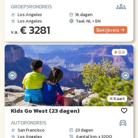
GROEPSRONDREIS
Los Angeles
16 dagen
Los Angeles
Taal: NL + EN
€ 3281
Bekijk
reis
v.a.
8.8
Kaart
Kids Go West (23 dagen)
AUTORONDREIS
San Francisco
23 dagen
Los Angeles
Aantal km: ± 3200