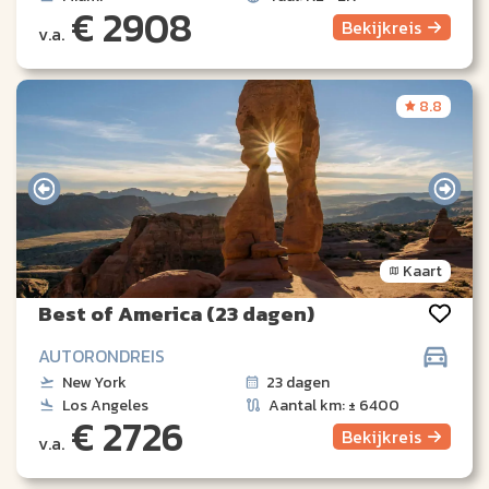
€ 2908
Bekijk
reis
v.a.
8.8
Kaart
Best of America (23 dagen)
AUTORONDREIS
New York
23 dagen
Los Angeles
Aantal km: ± 6400
€ 2726
Bekijk
reis
v.a.