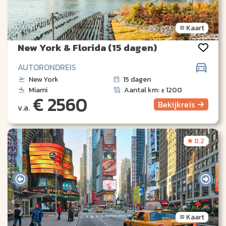
Kaart
New York & Florida (15 dagen)
AUTORONDREIS
New York
15 dagen
Miami
Aantal km: ± 1200
€ 2560
Bekijk
reis
v.a.
8.2
Kaart