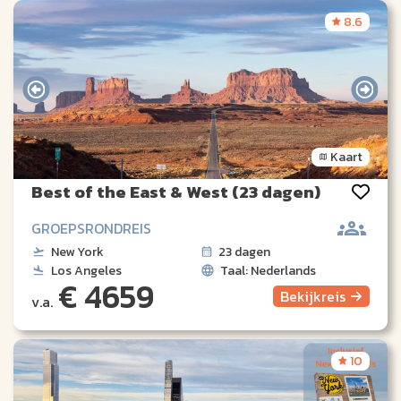
8.6
Kaart
Best of the East & West (23 dagen)
GROEPSRONDREIS
New York
23 dagen
Los Angeles
Taal: Nederlands
€ 4659
Bekijk
reis
v.a.
10