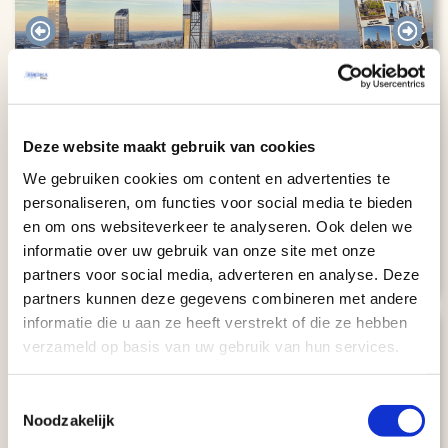
Kaart
Stedentrip New York
Deze website maakt gebruik van cookies
We gebruiken cookies om content en advertenties te
STEDENTRIPS
personaliseren, om functies voor social media te bieden
New York
6 dagen
en om ons websiteverkeer te analyseren. Ook delen we
New York
€ 1367
informatie over uw gebruik van onze site met onze
Bekijk
reis
v.a.
partners voor social media, adverteren en analyse. Deze
partners kunnen deze gegevens combineren met andere
informatie die u aan ze heeft verstrekt of die ze hebben
8.5
verzameld op basis van uw gebruik van hun services.
Toestemmingsselectie
Noodzakelijk