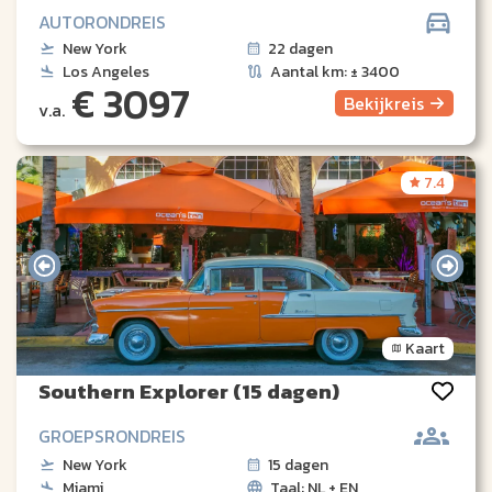
AUTORONDREIS
New York
22 dagen
Los Angeles
Aantal km: ± 3400
€ 3097
Bekijk
reis
v.a.
7.4
Kaart
Southern Explorer (15 dagen)
GROEPSRONDREIS
New York
15 dagen
Miami
Taal: NL + EN