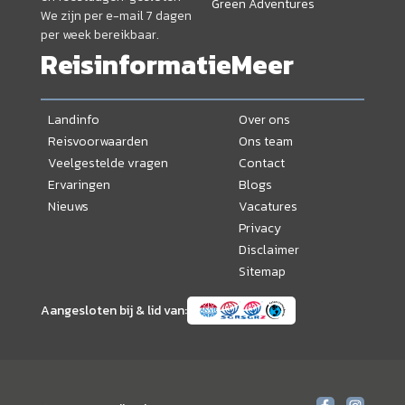
Green Adventures
We zijn per e-mail 7 dagen
per week bereikbaar.
Reisinformatie
Meer
Landinfo
Over ons
Reisvoorwaarden
Ons team
Veelgestelde vragen
Contact
Ervaringen
Blogs
Nieuws
Vacatures
Privacy
Disclaimer
Sitemap
Aangesloten bij & lid van: