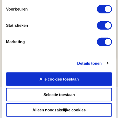
Kaart
Voorkeuren
Eastern Triangle (9 dagen)
Statistieken
AUTORONDREIS
New York
9 dagen
New York
Aantal km: ± 2200
Marketing
€ 1742
Bekijk
reis
v.a.
Details tonen
1
2
3
Alle cookies toestaan
Selectie toestaan
Wat te doen in New York
Alleen noodzakelijke cookies