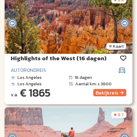
8.4
Kaart
Highlights of the West (16 dagen)
AUTORONDREIS
Los Angeles
16 dagen
Los Angeles
Aantal km: ± 3800
€ 1865
Bekijk
reis
v.a.
8.7