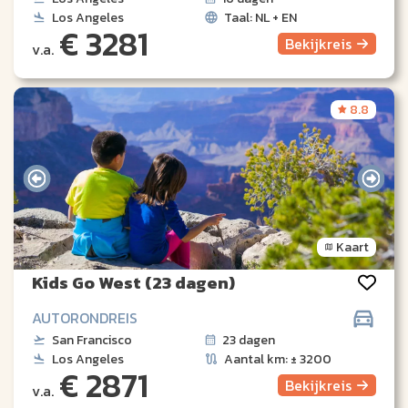
Los Angeles
Taal: NL + EN
€ 3281
Bekijk
reis
v.a.
8.8
Kaart
Kids Go West (23 dagen)
AUTORONDREIS
San Francisco
23 dagen
Los Angeles
Aantal km: ± 3200
€ 2871
Bekijk
reis
v.a.