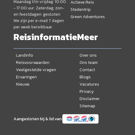
Maandag t/m vrijdag: 10:00
Actieve Reis
- 17:00 uur. Zaterdag, zon-
Stedentrip
en feestdagen: gesloten
Green Adventures
We zijn per e-mail 7 dagen
per week bereikbaar.
Reisinformatie
Meer
Landinfo
Over ons
Reisvoorwaarden
Ons team
Veelgestelde vragen
Contact
Ervaringen
Blogs
Nieuws
Vacatures
Privacy
Disclaimer
Sitemap
Aangesloten bij & lid van: