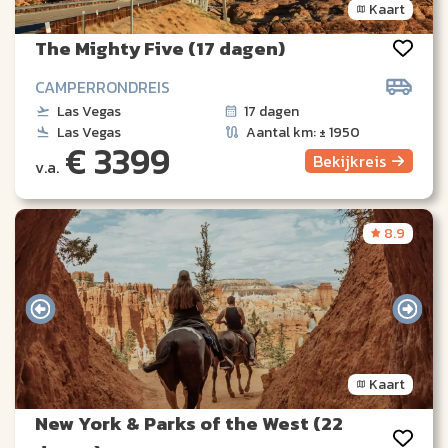
Kaart
The Mighty Five (17 dagen)
CAMPERRONDREIS
Las Vegas
17 dagen
Las Vegas
Aantal km: ± 1950
€ 3399
Bekijk
reis
v.a.
8.9
Kaart
New York & Parks of the West (22