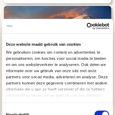
Deze website maakt gebruik van cookies
Kaart
We gebruiken cookies om content en advertenties te
personaliseren, om functies voor social media te bieden
In stijl door het westen van Amerika
en om ons websiteverkeer te analyseren. Ook delen we
(23 dagen)
informatie over uw gebruik van onze site met onze
partners voor social media, adverteren en analyse. Deze
AUTORONDREIS
partners kunnen deze gegevens combineren met andere
San Francisco
23 dagen
informatie die u aan ze heeft verstrekt of die ze hebben
Los Angeles
Aantal km: ± 3000
€ 6627
verzameld op basis van uw gebruik van hun services.
Bekijk
reis
v.a.
Toestemmingsselectie
Noodzakelijk