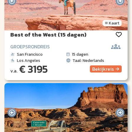
Kaart
Best of the West (15 dagen)
GROEPSRONDREIS
San Francisco
15 dagen
Los Angeles
Taal: Nederlands
€ 3195
Bekijk
reis
v.a.