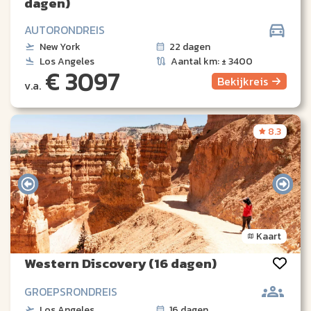
dagen)
AUTORONDREIS
New York
22 dagen
Los Angeles
Aantal km: ± 3400
€ 3097
Bekijk
reis
v.a.
8.3
Kaart
Western Discovery (16 dagen)
GROEPSRONDREIS
Los Angeles
16 dagen