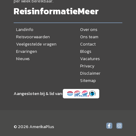
per week bereikbaar.
Reisinformatie
Meer
Landinfo
Over ons
Reisvoorwaarden
Ons team
Veelgestelde vragen
Contact
Ervaringen
Blogs
Nieuws
Vacatures
Privacy
Disclaimer
Sitemap
Aangesloten bij & lid van:
© 2026 AmerikaPlus