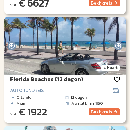
€ 6627
Bekijk
reis
v.a.
Kaart
Florida Beaches (12 dagen)
AUTORONDREIS
Orlando
12 dagen
Miami
Aantal km: ± 1150
€ 1922
Bekijk
reis
v.a.