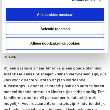
nodig om naar Amerika te reizen. Zij moeten, net als
volwassenen, allemaal beschikken over een
ESTA
(elektronische reistoestemming). Hiermee mag u 90
Alle cookies toestaan
dagen in Amerika blijven. Hiermee mag u 90 dagen in
Amerika blijven. Houd tevens ook goed andere kortingen
Selectie toestaan
in de gaten. Zo hebben kinderen jonger dan 12 jaar
meestal nog korting op allerlei zaken zoals de
Alleen noodzakelijke cookies
accommodatie. Verder is het goed om te weten dat er
geen speciale vaccinaties nodig zijn om naar Amerika te
reizen.
Bij een gezinsreis naar Amerika is een goede planning
essentieel. Lange reisdagen kunnen vermoeiend zijn, dus
kies voor directe vluchten of plan voldoende
tussenstops. U doet er verstandig aan een auto te huren
met voldoende ruimte en kinderzitjes indien nodig. Een
familiereis door de VS per camper is natuurlijk ook
mogelijk! Veel restaurants en hotels zijn kindvriendelijk
en bieden speciale voorzieningen. Denk ook aan de