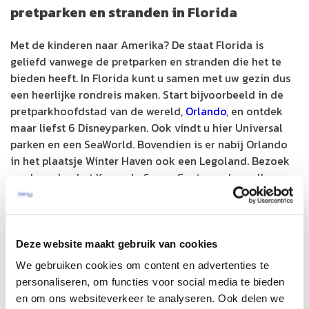
pretparken en stranden in Florida
Met de kinderen naar Amerika? De staat Florida is
geliefd vanwege de pretparken en stranden die het te
bieden heeft. In Florida kunt u samen met uw gezin dus
een heerlijke rondreis maken. Start bijvoorbeeld in de
pretparkhoofdstad van de wereld,
Orlando
, en ontdek
maar liefst 6 Disneyparken. Ook vindt u hier Universal
parken en een SeaWorld. Bovendien is er nabij Orlando
in het plaatsje Winter Haven ook een Legoland. Bezoek
verder zeker het Kennedy Space Center en leer alles
over het Amerikaanse Ruimtevaartprogramma in
tentoonstellingen en attracties.
Genoeg pretparkdrukte beleefd? Ontdek in Florida dan
Deze website maakt gebruik van cookies
ook zeker de woeste natuur en spot wilde dieren in
We gebruiken cookies om content en advertenties te
Everglades National Park of ga zwemmen of kanoën met
personaliseren, om functies voor social media te bieden
zeekoeien in Crystal River. Uiteraard is het in Florida
en om ons websiteverkeer te analyseren. Ook delen we