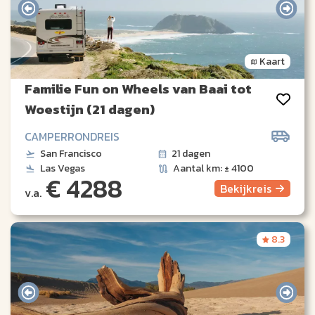
Kaart
Familie Fun on Wheels van Baai tot
Woestijn (21 dagen)
CAMPERRONDREIS
San Francisco
21 dagen
Las Vegas
Aantal km: ± 4100
€ 4288
Bekijk
reis
v.a.
8.3