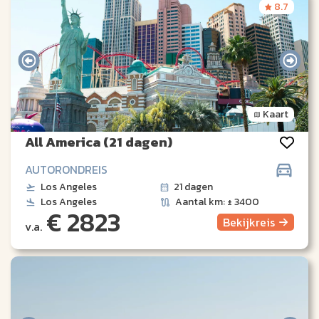
8.7
Kaart
All America (21 dagen)
AUTORONDREIS
Los Angeles
21 dagen
Los Angeles
Aantal km: ± 3400
€ 2823
Bekijk
reis
v.a.