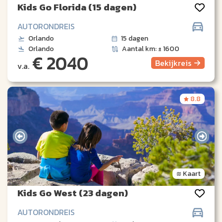
Kids Go Florida (15 dagen)
AUTORONDREIS
Orlando
15 dagen
Orlando
Aantal km: ± 1600
€ 2040
Bekijk
reis
v.a.
8.8
Kaart
Kids Go West (23 dagen)
AUTORONDREIS