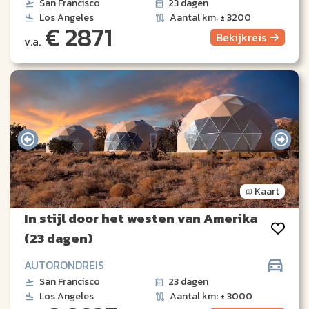
San Francisco
23 dagen
Los Angeles
Aantal km: ± 3200
€ 2871
Bekijk
reis
v.a.
Kaart
In stijl door het westen van Amerika
(23 dagen)
AUTORONDREIS
San Francisco
23 dagen
Los Angeles
Aantal km: ± 3000