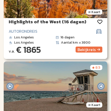
Kaart
Highlights of the West (16 dagen)
AUTORONDREIS
Los Angeles
16 dagen
Los Angeles
Aantal km: ± 3800
€ 1865
Bekijk
reis
v.a.
8.5
Kaart