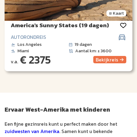
Kaart
America's Sunny States (19 dagen)
AUTORONDREIS
Los Angeles
19 dagen
Miami
Aantal km: ± 3600
€ 2375
Bekijk
reis
v.a.
Ervaar West-Amerika met kinderen
Een fijne gezinsreis kunt u perfect maken door het
zuidwesten van Amerika
. Samen kunt u bekende