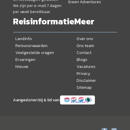
Green Adventures
We zijn per e-mail 7 dagen
per week bereikbaar.
Reisinformatie
Meer
Landinfo
Over ons
Reisvoorwaarden
Ons team
Veelgestelde vragen
Contact
Ervaringen
Blogs
Nieuws
Vacatures
Privacy
Disclaimer
Sitemap
Aangesloten bij & lid van: