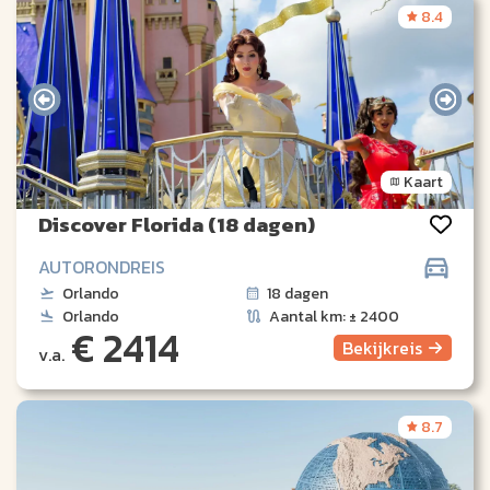
8.4
Kaart
Discover Florida (18 dagen)
AUTORONDREIS
Orlando
18 dagen
Orlando
Aantal km: ± 2400
€ 2414
Bekijk
reis
v.a.
8.7