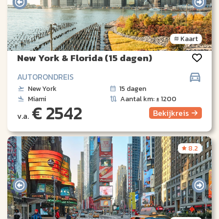
Kaart
New York & Florida (15 dagen)
AUTORONDREIS
New York
15 dagen
Miami
Aantal km: ± 1200
€ 2542
Bekijk
reis
v.a.
8.2