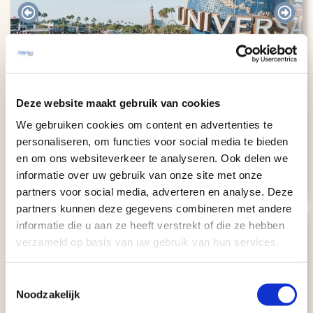
Kaart
Best of Florida (12 dagen)
Deze website maakt gebruik van cookies
GROEPSRONDREIS
We gebruiken cookies om content en advertenties te
Miami
12 dagen
personaliseren, om functies voor social media te bieden
Miami
Taal: Nederlands
en om ons websiteverkeer te analyseren. Ook delen we
€ 2537
Bekijk
reis
informatie over uw gebruik van onze site met onze
v.a.
partners voor social media, adverteren en analyse. Deze
partners kunnen deze gegevens combineren met andere
8.3
informatie die u aan ze heeft verstrekt of die ze hebben
verzameld op basis van uw gebruik van hun services.
Toestemmingsselectie
Noodzakelijk