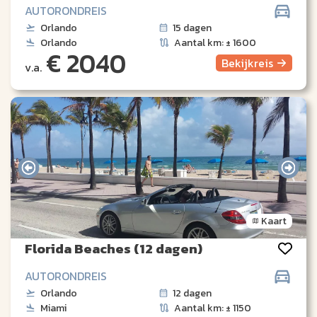
AUTORONDREIS
Orlando
15 dagen
Orlando
Aantal km: ± 1600
€ 2040
Bekijk
reis
v.a.
Kaart
Florida Beaches (12 dagen)
AUTORONDREIS
Orlando
12 dagen
Miami
Aantal km: ± 1150