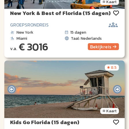
Kaart
New York & Best of Florida (15 dagen)
GROEPSRONDREIS
New York
15 dagen
Miami
Taal: Nederlands
€ 3016
Bekijk
reis
v.a.
8.5
Kaart
Kids Go Florida (15 dagen)