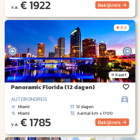
€ 1922
Bekijk
reis
v.a.
8.4
Kaart
Panoramic Florida (12 dagen)
AUTORONDREIS
Miami
12 dagen
Miami
Aantal km: ± 1700
€ 1785
Bekijk
reis
v.a.