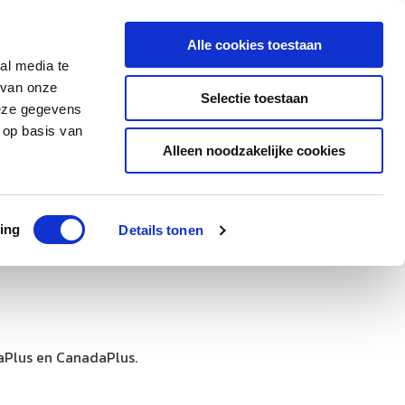
0543 - 74 53 74
amerikaplus@aeroglobe.nl
Alle cookies toestaan
Contact
al media te
 van onze
Selectie toestaan
deze gegevens
 op basis van
Alleen noodzakelijke cookies
ing
Details tonen
kaPlus en CanadaPlus.