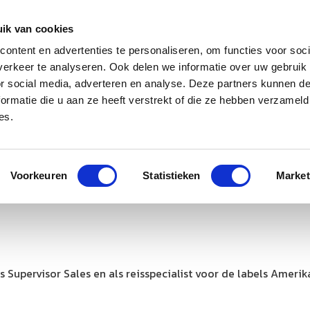
ik van cookies
ontent en advertenties te personaliseren, om functies voor soci
erkeer te analyseren. Ook delen we informatie over uw gebruik
J
M
U
U
B
E
I
L
or social media, adverteren en analyse. Deze partners kunnen 
ormatie die u aan ze heeft verstrekt of die ze hebben verzameld
es.
Voorkeuren
Statistieken
Market
 Supervisor Sales en als reisspecialist voor de labels Ameri