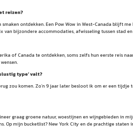
et reizen?
 smaken ontdekken. Een Pow Wow in West-Canada blijft me bij
ix van bijzondere accommodaties, afwisseling tussen stad en n
ka of Canada te ontdekken, soms zelfs hun eerste reis naar d
 wensen.
slustig type’ valt?
terug zou komen. Zo’n 9 jaar later besloot ik om er een tijdj
ineer graag groene natuur, woestijnen en wijngebieden in mij
s. Op mijn bucketlist? New York City en de prachtige staten