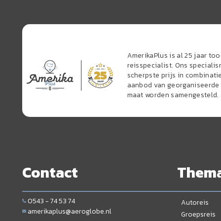
AmerikaPlus is al 25 jaar t
reisspecialist. Ons speciali
scherpste prijs in combinati
aanbod van georganiseerde r
maat worden samengesteld.
Contact
Them
0543 - 74 53 74
Autoreis
amerikaplus@aeroglobe.nl
Groepsreis