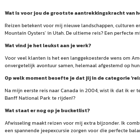
Wat is voor jou de grootste aantrekkingskracht van h
Reizen betekent voor mij nieuwe landschappen, culturen en
Mountain Oysters’ in Utah. De ultieme reis? Een perfecte m
Wat vind je het leukst aan je werk?
Voor veel klanten is het een langgekoesterde wens om Ameri
onvergetelijk avontuur samen, helemaal afgestemd op hun
Op welk moment besefte je dat jij in de categorie ‘rei
Na mijn eerste reis naar Canada in 2004, wist ik dat ik er 
Banff National Park te rijden!?
Wat staat er nog op je bucketlist?
Afwisseling maakt reizen voor mij extra bijzonder. Ik comb
een spannende jeepexcursie zorgen voor die perfecte balan